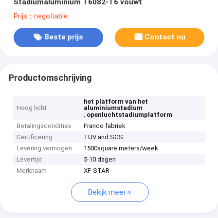
Stadiumaluminium T6082-T6 vouwt
Prijs：negotiable
Beste prijs
Contact nu
Productomschrijving
het platform van het
Hoog licht
aluminiumstadium
,
openluchtstadiumplatform
Betalingscondities
Franco fabriek
Certificering
TUV and SGS
Levering vermogen
1500square meters/week
Levertijd
5-10 dagen
Merknaam
XF-STAR
Bekijk meer