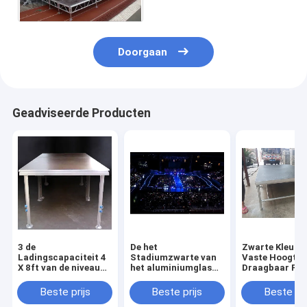
Doorgaan
Geadviseerde Producten
3 de
De het
Zwarte Kleur 
Ladingscapaciteit 4
Stadiumzwarte van
Vaste Hoogte 
X 8ft van de niveau
het aluminiumglas
Draagbaar Pla
Regelbare Hoogte
kan het Regelbare
18mm van het
400KG Antislip
Stadium van het 3
Aluminium
Beste prijs
Beste prijs
Beste pri
Waterdicht
niveautriplex 1,22 x
Beweegbaar S