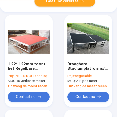
Geef uw vereiste
1.22*1.22mm toont
Draagbare
het Regelbare
Stadiumplatforms/het
Aluminium
Vouwbare systeem
Prijs:
68～130 USD one square meter
Prijs:
negotiable
Beweegbare
van de het
MOQ:
10 vierkante meter
MOQ:
2-10pcs meer
Triplex/het Glas voor
stadiumbundel van
Huwelijk/
het Stadiumplatform
Ontvang de meest recente Prijs
Ontvang de meest recente Prijs
voor overleg Kleine
Gebeurtenissen
Contact nu
Contact nu