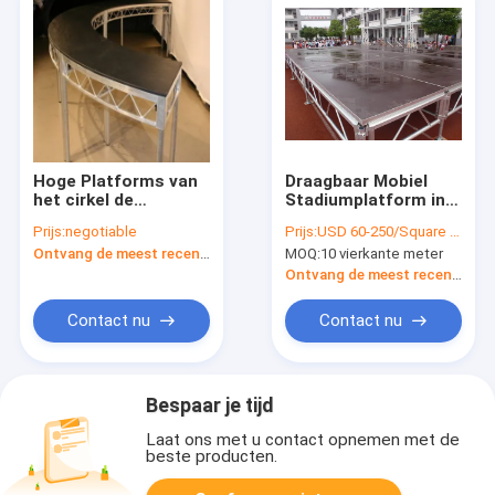
Hoge Platforms van
Draagbaar Mobiel
het cirkel de
Stadiumplatform in
Draagbare Stadium -
dit Stadium van het
Prijs:
negotiable
Prijs:
USD 60-250/Square Meter
kwaliteit
Vertoningsaluminium
Ontvang de meest recente Prijs
MOQ:
10 vierkante meter
Openlucht gebruikt
voor Overleg met
Ontvang de meest recente Prijs
Regelbare
Hoogtebenen
Contact nu
Contact nu
Bespaar je tijd
Laat ons met u contact opnemen met de
beste producten.