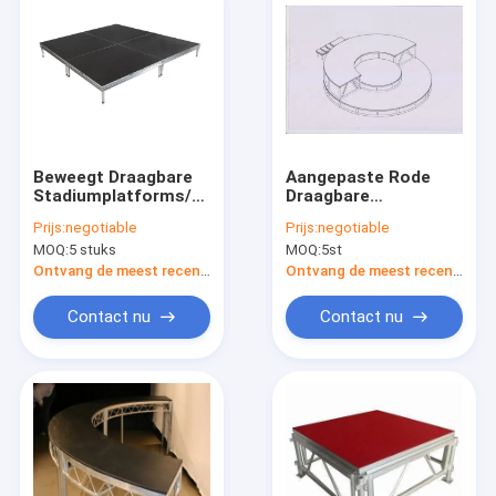
Beweegt Draagbare
Aangepaste Rode
Stadiumplatforms/het
Draagbare
Vouwen van
Stadiumplatforms
Prijs:
negotiable
Prijs:
negotiable
Stadiumplatform
voor Koorstadium
MOQ:
5 stuks
MOQ:
5st
met Triplex
Ontvang de meest recente Prijs
Ontvang de meest recente Prijs
Contact nu
Contact nu
Thuis
Producten
Over ons