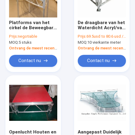
Contacteer ons
Our Exhibition
Platforms van het
De draagbare van het
cirkel de Beweegbare
Waterdicht Acryl/van
Transparante
de de Platforms
Prijs:
negotiable
Prijs:
69.5usd to 80.6 usd / square meter
Stadium/Tijdelijke
Zware Lading Triplex
MOQ:
5 stuks
MOQ:
10 vierkante meter
Stadiumplatforms
Tijdelijke Stadium
Aluminium fase Truss
Regelbare Hoogte
Ontvang de meest recente Prijs
Ontvang de meest recente Prijs
Aluminium Vierkante Bundel
Contact nu
Contact nu
De Bundel van de aluminiumdriehoek
Stage Verlichting Truss
De Gevallen van het aluminiumhulpmiddel
Beweegbaar Stadiumplatform
Cirkelbundel
Openlucht Houten en
Aangepast Duidelijk