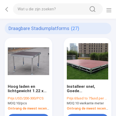
Draagbare Stadiumplatforms
(27)
Hoog laden en
Installeer snel,
lichtgewicht 1.22 x
Goede
1.2 2M draagbare
ladingscapaciteit,
Prijs:
USD/200-300/PCS
Prijs:
65usd to 75usd per square meter
antislip waterdichte
het Bruine Rode
MOQ:
10/pcs
MOQ:
10 vierkante meter
podiumplatforms
Draagbare Stadium
met verschillende
van het
Ontvang de meest recente Prijs
Ontvang de meest recente Prijs
hoogte
Aluminiumtriplex