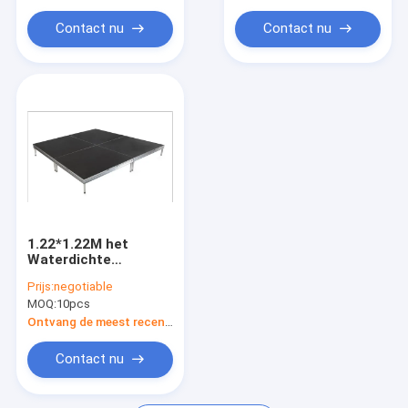
Materiaal
Contact nu
Contact nu
1.22*1.22M het
Waterdichte
Draagbare Zwarte
Prijs:
negotiable
het Triplex van
MOQ:
10pcs
Stadiumplatforms
Antislip Bewegen
Ontvang de meest recente Prijs
zich
Contact nu