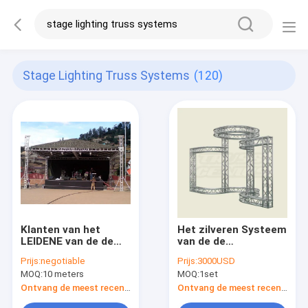
Stage Lighting Truss Systems
(120)
Klanten van het
Het zilveren Systeem
LEIDENE van de de
van de de
Verlichtingsbundel
Verlichtingsbundel
Prijs:
negotiable
Prijs:
3000USD
het Schermstadium
van het
MOQ:
10 meters
MOQ:
1set
van het de
Aluminiumstadium
Legeringsaluminium
voor Gebeurtenis 2
Ontvang de meest recente Prijs
Ontvang de meest recente Prijs
de Buisbundel
TON het Laden