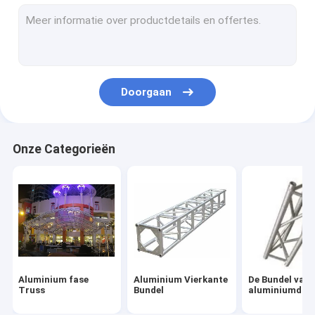
Bundelkoppeling
Draagbare Stadiumplatforms
Acrylstadiumplatform
Doorgaan
Het Geval van de rekvlucht
de tribunes van de verlichtingsbundel
Onze Categorieën
Bundel Onstabiele Tribune
Aluminium fase
Aluminium Vierkante
De Bundel van 
Truss
Bundel
aluminiumdrie