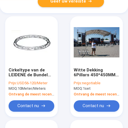
Geef uw vereiste
Cirkeltype van de
Witte Dekking
LEIDENE de Bundel
6Pillars 450*450MM
Stadiumverlichting
Bundelgrootte
Prijs:
USD56-120/Meter
Prijs:
negotiable
voor Banketzaal en
12*12*7M de
MOQ:
10Meter/Meters
MOQ:
1set
overlegt 0.6-2
Aanstekende Globale
Hoogten
Bundel van de
Ontvang de meest recente Prijs
Ontvang de meest recente Prijs
Stadiumverlichting/Open
het Dakbundels van
Contact nu
Contact nu
de Metaalboog