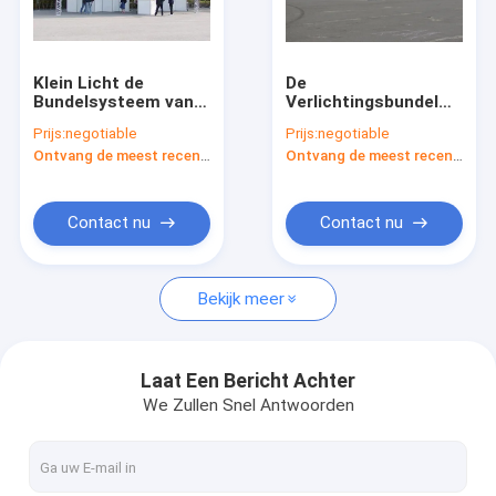
Contacteer ons
Our Exhibition
Klein Licht de
De
Bundelsysteem van
Verlichtingsbundel
het
van het
Prijs:
negotiable
Prijs:
negotiable
Aluminiumstadium
aluminium6082-t6
Ontvang de meest recente Prijs
Ontvang de meest recente Prijs
voor Kant van de
Stadium
Aluminium fase Truss
wegtentoonstelling
Aluminium Vierkante Bundel
Contact nu
Contact nu
De Bundel van de aluminiumdriehoek
Bekijk meer
Stage Verlichting Truss
De Gevallen van het aluminiumhulpmiddel
Laat Een Bericht Achter
We Zullen Snel Antwoorden
Beweegbaar Stadiumplatform
Cirkelbundel