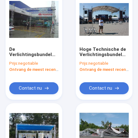
De
Hoge Technische de
Verlichtingsbundel
Verlichtingsbundel
van het
van het
Prijs:
negotiable
Prijs:
negotiable
aluminium6082-t6
Lassersstadium
Ontvang de meest recente Prijs
Ontvang de meest recente Prijs
Stadium/Vierkante
Bundel,
Corrosieweerstand
Contact nu
Contact nu
Thuis
Producten
Over ons