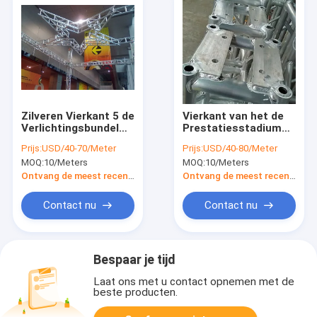
Zilveren Vierkant 5 de
Vierkant van het de
Verlichtingsbundel
Prestatiesstadium
300 x 300 van het
van het
Prijs:
USD/40-70/Meter
Prijs:
USD/40-80/Meter
Sterrenstadium voor
Boutaluminium van
MOQ:
10/Meters
MOQ:
10/Meters
Prestaties
de de
Verlichtingsbundel
Ontvang de meest recente Prijs
Ontvang de meest recente Prijs
Systeem 300 X
300mm
Contact nu
Contact nu
Bespaar je tijd
Laat ons met u contact opnemen met de
beste producten.