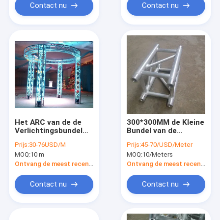
Contact nu
Contact nu
Het ARC van de de
300*300MM de Kleine
Verlichtingsbundel
Bundel van de
van partijdi Aluminum
Stadiumverlichting,
Prijs:
30-76USD/M
Prijs:
45-70/USD/Meter
Stage/Ladder/Driehoekige/Vierkante
van de het Dakbundel
MOQ:
10 m
MOQ:
10/Meters
Vorm
6082-T6 van het
Overlegstadium het
Ontvang de meest recente Prijs
Ontvang de meest recente Prijs
Aluminiumlegering
Contact nu
Contact nu