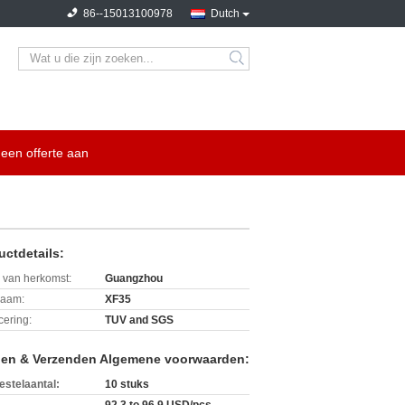
86--15013100978
Dutch
search
een offerte aan
uctdetails:
 van herkomst:
Guangzhou
aam:
XF35
icering:
TUV and SGS
len & Verzenden Algemene voorwaarden:
estelaantal:
10 stuks