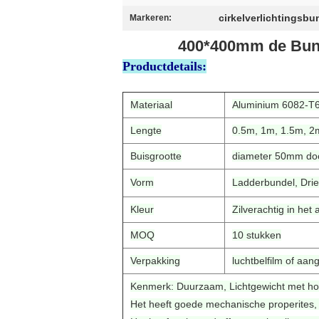
cirkelverlichtingsbu
Markeren:
400*400mm de Bunde
Productdetails:
Materiaal
Aluminium 6082-T
Lengte
0.5m, 1m, 1.5m, 2
Buisgrootte
diameter 50mm do
Vorm
Ladderbundel, Drie
Kleur
Zilverachtig in he
MOQ
10 stukken
Verpakking
luchtbelfilm of aan
Kenmerk: Duurzaam, Lichtgewicht met hog
Het heeft goede mechanische properites, 