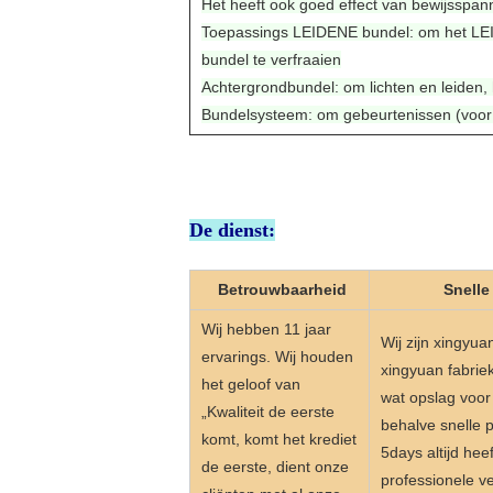
Het heeft ook goed effect van bewijsspann
Toepassings LEIDENE bundel: om het LEI
bundel te verfraaien
Achtergrondbundel: om lichten en leiden
Bundelsysteem: om gebeurtenissen (voor li
De dienst:
Betrouwbaarheid
Snelle
Wij hebben 11 jaar
Wij zijn xingyu
ervarings. Wij houden
xingyuan fabriek
het geloof van
wat opslag voor
„Kwaliteit de eerste
behalve snelle p
komt, komt het krediet
5days altijd hee
de eerste, dient onze
professionele 