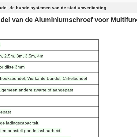
ndel
de bundelsystemen van de stadiumverlichting
,
l van de Aluminiumschroef voor Multifunct
6
m, 2.5m, 3m, 3.5m, 4m
or dikte 3mm
hoeksbundel, Vierkante Bundel, Cirkelbundel
t algemeen andere zwarte of aangepast
gepast
e ladingscapaciteit.
tentoonstelt goede lasbaarheid.