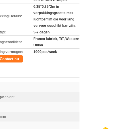
92.3 to 96.9 USD/pcs
0.35*0.35*2m in
verpakkingsgrootte met
kking Details:
luchtbelfilm die voor lang
vervoer geschikt kan zijn.
ijd:
5-7 dagen
Franco fabriek, T/T, Western
ingscondities:
Union
ing vermogen:
1000pcs/week
Contact nu
/vierkant
2mm