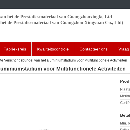
van het de Prestatiesmateriaal van Guangzhouxingfa, Ltd
het de Prestatiesmateriaal van Guangzhou Xingyuan Co., Ltd)
Fabrieksreis
Kwaliteitscontrole
Contacteer ons
Vraag 
De Verlichtingsbundel van het aluminiumstadium voor Multifunctionele Activiteiten
luminiumstadium voor Multifunctionele Activiteiten
Prod
Plaats
Merkn
Certif
Beta
Min. b