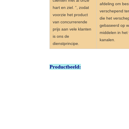
cliënten met al onze
afdeling om bes
hart en ziel. “, zodat
verschepend te
voorzie het product
die het verschep
van concurrerende
gebaseerd op wi
prijs aan vele klanten
middelen in het
is ons de
kanalen.
dienstprincipe.
Productbeeld: