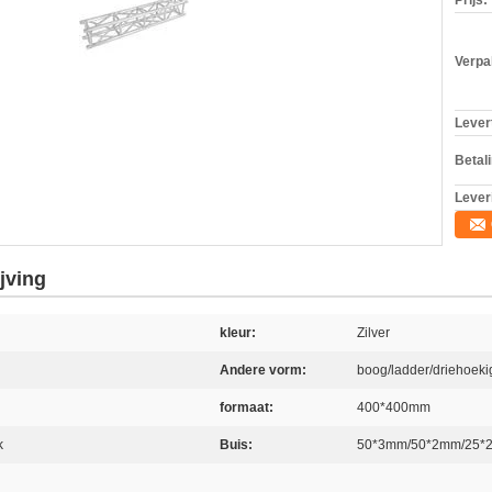
Prijs:
Verpa
Levert
Betal
Lever
jving
kleur:
Zilver
Andere vorm:
boog/ladder/driehoekig
formaat:
400*400mm
k
Buis:
50*3mm/50*2mm/25*