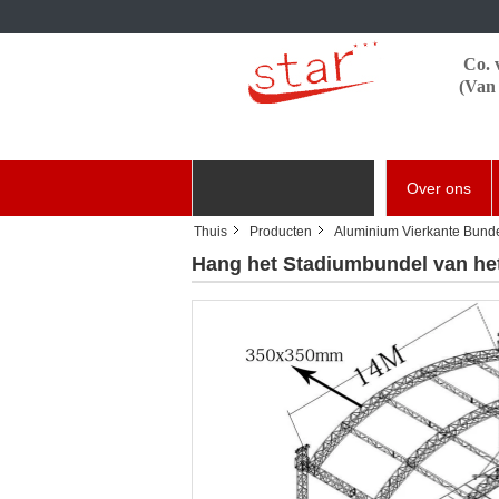
Co. 
(Van 
Thuis
Producten
Over ons
Thuis
Producten
Aluminium Vierkante Bund
onze tentoonstelling
Hang het Stadiumbundel van h