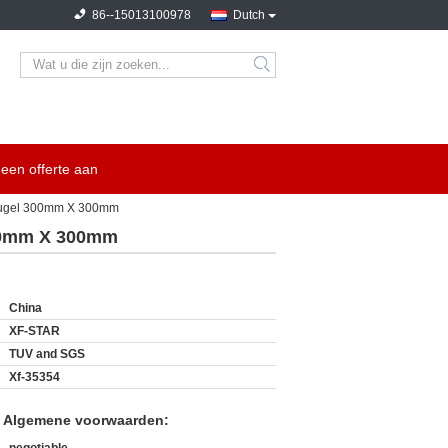
86--15013100978
Dutch
search
een offerte aan
leugel 300mm X 300mm
300mm X 300mm
China
XF-STAR
TUV and SGS
Xf-35354
n Algemene voorwaarden: