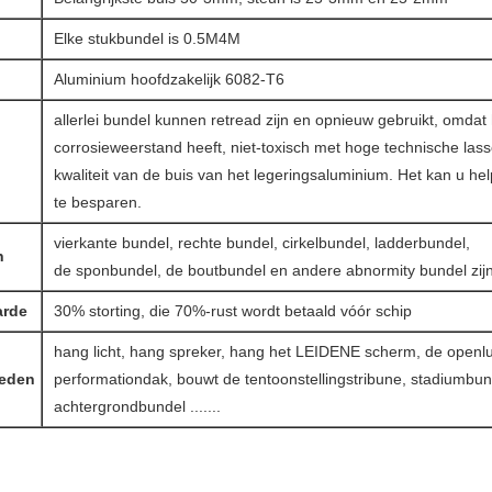
Elke stukbundel is 0.5M4M
Aluminium hoofdzakelijk 6082-T6
allerlei bundel kunnen retread zijn en opnieuw gebruikt, omdat
corrosieweerstand heeft, niet-toxisch met hoge technische las
kwaliteit van de buis van het legeringsaluminium. Het kan u h
te besparen.
vierkante bundel, rechte bundel, cirkelbundel, ladderbundel,
n
de sponbundel, de boutbundel en andere abnormity bundel zij
arde
30% storting, die 70%-rust wordt betaald vóór schip
hang licht, hang spreker, hang het LEIDENE scherm, de openl
eden
performationdak, bouwt de tentoonstellingstribune, stadiumbun
achtergrondbundel .......