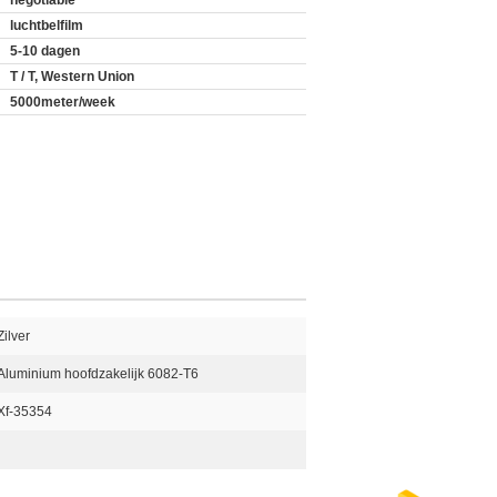
negotiable
luchtbelfilm
5-10 dagen
T / T, Western Union
5000meter/week
Zilver
Aluminium hoofdzakelijk 6082-T6
Xf-35354