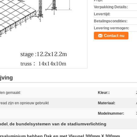
Prijs:
Verpakking Details:
Levertijd:
Betalingscondities:
Levering vermogen:
Contact nu
jving
den gemaakt
Kleur::
tread zijn en opnieuw gebruikt
Materiaal:
Modelnummer:
ndel
de bundelsystemen van de stadiumverlichting
,
ersaluminium hebben Dak en met Vleugel 300mm X 300mm