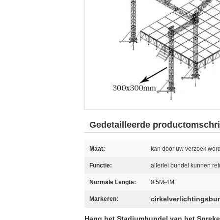
Gedetailleerde productomschri
Maat:
kan door uw verzoek wor
Functie:
allerlei bundel kunnen re
Normale Lengte:
0.5M-4M
cirkelverlichtingsbu
Markeren:
Hang het Stadiumbundel van het Sprek