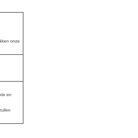
rekken onze
kte en
zullen