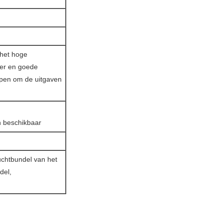
 het hoge
ser en goede
elpen om de uitgaven
n beschikbaar
uchtbundel van het
del,