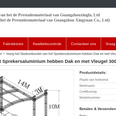
van het de Prestatiesmateriaal van Guangzhouxingfa, Ltd
het de Prestatiesmateriaal van Guangzhou Xingyuan Co., Ltd)
Fabrieksreis
Kwaliteitscontrole
Contacteer ons
Vraag 
el
Hang het Stadiumbundel van het Sprekersaluminium hebben Dak en met V
et Sprekersaluminium hebben Dak en met Vleugel 
Productdetails:
Plaats van herkomst:
Merknaam:
Certificering:
Modelnummer:
Betalen & Verzende