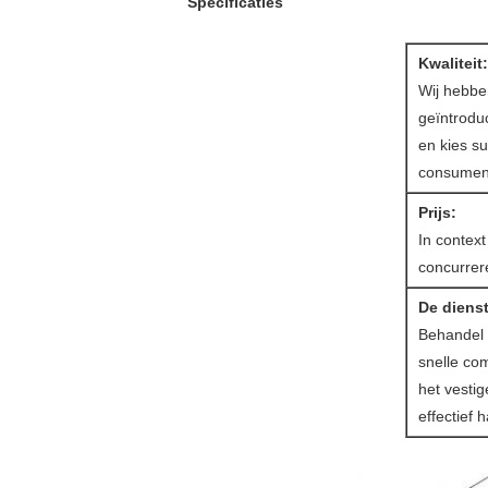
Specificaties
Kwaliteit:
Wij hebben
geïntrodu
en kies su
consumen
Prijs:
In contex
concurrere
De dienst
Behandel 
snelle co
het vestig
effectief 