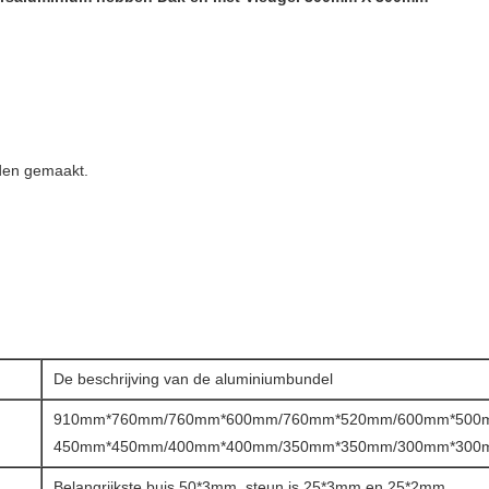
den gemaakt.
De beschrijving van de aluminiumbundel
910mm*760mm/760mm*600mm/760mm*520mm/600mm*500
450mm*450mm/400mm*400mm/350mm*350mm/300mm*300
Belangrijkste buis 50*3mm, steun is 25*3mm en 25*2mm