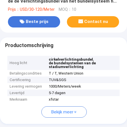
de de Verlichtingsbundel van het bundelsysteem het
Systeemzilver
Prijs：USD/30-120/Meter
MOQ：10
Beste prijs
Contact nu
Productomschrijving
,
cirkelverlichtingsbundel
Hoog licht
de bundelsystemen van de
stadiumverlichting
Betalingscondities
T / T, Western Union
Certificering
TUV&SGS
Levering vermogen
1000/Meters/week
Levertijd
5-7 dagen
Merknaam
xfstar
Bekijk meer