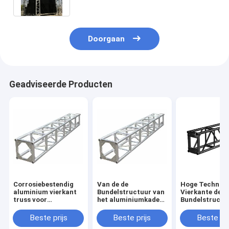
Doorgaan
Geadviseerde Producten
Corrosiebestendig
Van de de
Hoge Technis
aluminium vierkant
Bundelstructuur van
Vierkante de
truss voor
het aluminiumkader
Bundelstructu
achtergrond- en
van het de
het
dakondersteuning
Gebeurtenisaluminium
Lassersalumi
Beste prijs
Beste prijs
Beste pri
van de Bout/Bolt van
voor Openluch