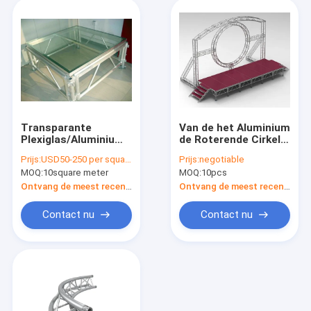
Transparante
Van de het Aluminium
Plexiglas/Aluminiumstadiumbundel
de Roterende Cirkel
voor Huwelijk en
van DMX One Channel
Prijs:
USD50-250 per square meter
Prijs:
negotiable
Zwembad
Bundel van het
MOQ:
10square meter
MOQ:
10pcs
Stadiumllighting voor
DJ dat Hoofdleiden
Ontvang de meest recente Prijs
Ontvang de meest recente Prijs
beweegt
Contact nu
Contact nu