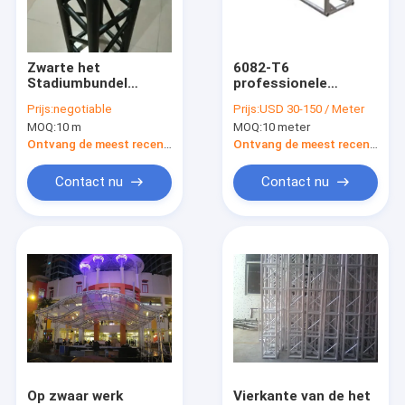
Contacteer ons
Our Exhibition
Zwarte het
6082-T6
Stadiumbundel
professionele
300*300*1m van de
Openluchtstadiumbundel
Prijs:
negotiable
Prijs:
USD 30-150 / Meter
Aluminiumspon
Duurzame de
MOQ:
10 m
MOQ:
10 meter
Grootte voor Binnen
Boutbundel van het
Aluminium fase Truss
toont en
Ontwerpaluminium
Ontvang de meest recente Prijs
Ontvang de meest recente Prijs
Gebeurtenissen
Aluminium Vierkante Bundel
Contact nu
Contact nu
De Bundel van de aluminiumdriehoek
Stage Verlichting Truss
De Gevallen van het aluminiumhulpmiddel
Beweegbaar Stadiumplatform
Cirkelbundel
Op zwaar werk
Vierkante van de het