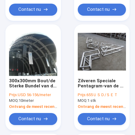
Gebeurtenisverlichting
Bundel van het
Aluminiumdak
Contact nu
Contact nu
300x300mm Bout/de
Zilveren Speciale
Sterke Bundel van de
Pentagram-van de de
het Stadiumdoos van
Vlekkenverlichting
Prijs:
USD 56-156/meter
Prijs:
655ＵＳＤ/ＳＥＴ
het
van de Sterbundel
MOQ:
10meter
MOQ:
1 stk
Capaciteitsaluminium
Bundel Binnen
en Vertoningsbundel
300*300mm
Ontvang de meest recente Prijs
Ontvang de meest recente Prijs
Contact nu
Contact nu