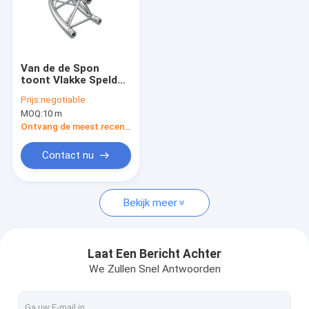
Van de de Spon
toont Vlakke Speld
van het verschillende
Prijs:
negotiable
matealuminium
MOQ:
10 m
Bundel 250*250*3m
Lengte voor Binnen
Ontvang de meest recente Prijs
en Huwelijk
Contact nu
Bekijk meer
Laat Een Bericht Achter
We Zullen Snel Antwoorden