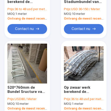
berekend de
Stadiumbundel van
Bundelkoppeling
Bundelsysteem van
het Torenaluminium
Prijs:
36 to 48 usd per meter
Prijs:
USD 30-150 / Meter
het
Hoge de
MOQ:
Draagbare Stadiumplatforms
1 meter
MOQ:
10 meter
Aluminiumstadium
Corrosieweerstand
met de Materiële
0.5M4M voor in
Ontvang de meest recente Prijs
Ontvang de meest recente Prijs
Tent van pvc, de
openlucht overlegt,
Acrylstadiumplatform
bundel van de
toont
Contact nu
Contact nu
stadiumverlichting
Het Geval van de rekvlucht
de tribunes van de verlichtingsbundel
Bundel Onstabiele Tribune
520*760mm de
Op zwaar werk
Bundel Sructure van
berekend de
het
Bundelsysteem van
Prijs:
USD80 / Meter
Prijs:
36 to 48 usd per meter
Aluminiumstadium/de
het Aluminiumdak
MOQ:
10 meter
MOQ:
1 meter
Bundel van de Spondj
met Materiële het
van de
Daktent van pvc, de
Ontvang de meest recente Prijs
Ontvang de meest recente Prijs