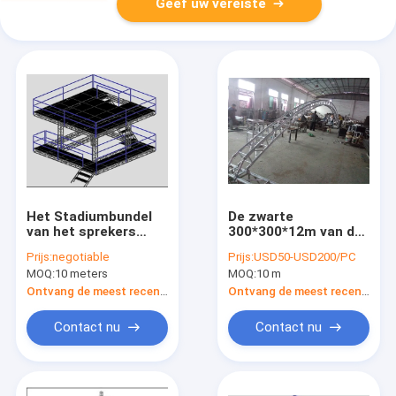
Geef uw vereiste
Het Stadiumbundel
De zwarte
van het sprekers
300*300*12m van de
Professionele
de Sponverbinding
Prijs:
negotiable
Prijs:
USD50-USD200/PC
Aluminium/Draagbare
van de Lengteboog
MOQ:
10 meters
MOQ:
10 m
Stadiumplatforms
van het het
Aluminiumstadium
Ontvang de meest recente Prijs
Ontvang de meest recente Prijs
Capaciteit van de de
Bundel Sterke Lading
Contact nu
Contact nu