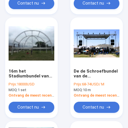
Contact nu
Contact nu
16m het
De de Schroefbundel
Stadiumbundel van
van de
het Spanwijdte
verlichtingsbundel is
Prijs:
18000USD
Prijs:
68-74USD/ M
Openluchtaluminium
op Moderne Muziek
MOQ:
1 set
MOQ:
10 m
voor Overlegbundel,
van toepassing
Corrosieweerstand
toont TUV SGS
Ontvang de meest recente Prijs
Ontvang de meest recente Prijs
400*600mm
Contact nu
Contact nu