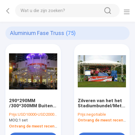
Aluminium Fase Truss
(75)
290*290MM
Zilveren van het het
/300*300MM Buiten
Stadiumbundel/Metaal
Aluminium Stage
van het
Prijs:
USD10000-USD20000/SET
Prijs:
negotiable
Truss System 12m
Legeringsaluminium
MOQ:
1 set
Ontvang de meest recente Prijs
Lengte Zwart Kleur
Dakbundels voor
50*3mm Tube For
Verlichting
Ontvang de meest recente Prijs
Music Festival