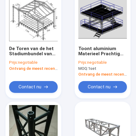
De Toren van de het
Toont aluminium
Stadiumbundel van
Materieel Prachtig
het overlegaluminium
Ontwerp 12*10*6M
Prijs:
negotiable
Prijs:
negotiable
met Dakstadium
met Hoogste Houten
Ontvang de meest recente Prijs
MOQ:
1set
760mm X 600mm
Raad voor
Verschillend Soort en
Ontvang de meest recente Prijs
Gebeurtenissen
Contact nu
Contact nu
Thuis
Producten
Over ons