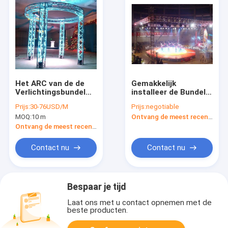
Het ARC van de de
Gemakkelijk
Verlichtingsbundel
installeer de Bundel
van partijdi Aluminum
van het Dakstadium
Prijs:
30-76USD/M
Prijs:
negotiable
Stage/Ladder/Driehoekige/Vierkante
voor Gebeurtenis, de
MOQ:
10 m
Ontvang de meest recente Prijs
Vorm
Kleine Bundel van de
Stadiumverlichting
Ontvang de meest recente Prijs
Contact nu
Contact nu
Bespaar je tijd
Laat ons met u contact opnemen met de
beste producten.